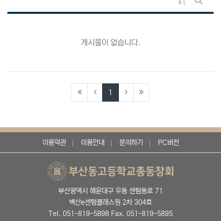
게시물 정렬
게시판 
게시물이 없습니다.
(current)
1
이용약관
이용안내
문의하기
PC버전
부산광역시 해운대구 우동 센텀동로 71
벽산e센텀클래스원 2차 304호
Tel. 051-819-5898 Fax. 051-819-5895