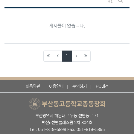
게시물 정렬
게시판 
게시물이 없습니다.
(current)
1
이용약관
이용안내
문의하기
PC버전
부산광역시 해운대구 우동 센텀동로 71
벽산e센텀클래스원 2차 304호
Tel. 051-819-5898 Fax. 051-819-5895