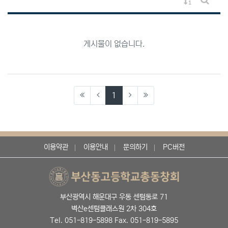
게시물 정렬
게시판 
게시물이 없습니다.
(current)
1
이용약관
이용안내
문의하기
PC버전
부산광역시 해운대구 우동 센텀동로 71
벽산e센텀클래스원 2차 304호
Tel. 051-819-5898 Fax. 051-819-5895