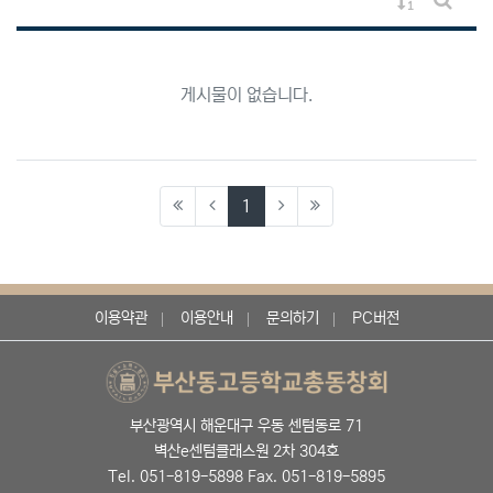
게시물 정렬
게시판 
게시물이 없습니다.
(current)
1
이용약관
이용안내
문의하기
PC버전
부산광역시 해운대구 우동 센텀동로 71
벽산e센텀클래스원 2차 304호
Tel. 051-819-5898 Fax. 051-819-5895