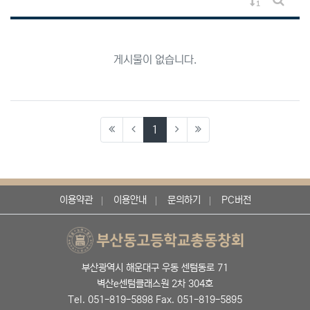
게시물 정렬
게시판 
게시물이 없습니다.
(current)
1
이용약관
이용안내
문의하기
PC버전
부산광역시 해운대구 우동 센텀동로 71
벽산e센텀클래스원 2차 304호
Tel. 051-819-5898 Fax. 051-819-5895