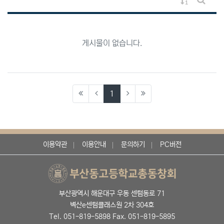
게시물 정렬
게시판 
게시물이 없습니다.
(current)
1
이용약관
이용안내
문의하기
PC버전
부산광역시 해운대구 우동 센텀동로 71
벽산e센텀클래스원 2차 304호
Tel. 051-819-5898 Fax. 051-819-5895