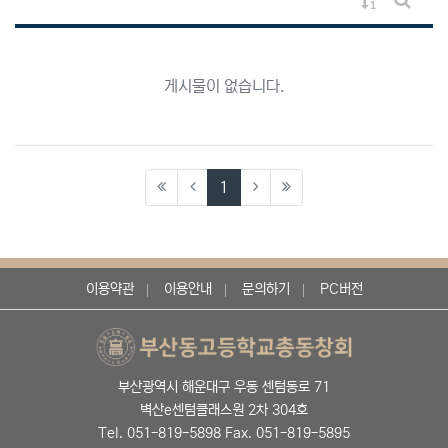
게시물 정렬
게시판 
게시물이 없습니다.
(current)
1
이용약관
이용안내
문의하기
PC버전
부산광역시 해운대구 우동 센텀동로 71
벽산e센텀클래스원 2차 304호
Tel. 051-819-5898 Fax. 051-819-5895