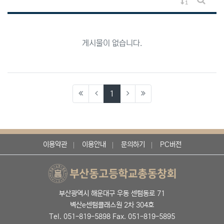
게시물 정렬
게시판 
게시물이 없습니다.
(current)
1
이용약관
이용안내
문의하기
PC버전
부산광역시 해운대구 우동 센텀동로 71
벽산e센텀클래스원 2차 304호
Tel. 051-819-5898 Fax. 051-819-5895