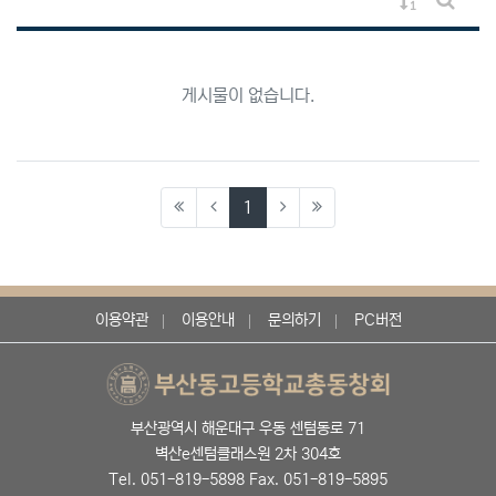
게시물 정렬
게시판 
게시물이 없습니다.
(current)
1
이용약관
이용안내
문의하기
PC버전
부산광역시 해운대구 우동 센텀동로 71
벽산e센텀클래스원 2차 304호
Tel. 051-819-5898 Fax. 051-819-5895