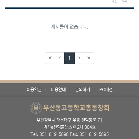
게시물 정렬
게시판 
게시물이 없습니다.
(current)
1
이용약관
이용안내
문의하기
PC버전
부산광역시 해운대구 우동 센텀동로 71
벽산e센텀클래스원 2차 304호
Tel. 051-819-5898 Fax. 051-819-5895