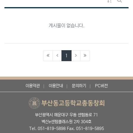
게시물 정렬
게시판 
게시물이 없습니다.
(current)
1
이용약관
이용안내
문의하기
PC버전
부산광역시 해운대구 우동 센텀동로 71
벽산e센텀클래스원 2차 304호
Tel. 051-819-5898 Fax. 051-819-5895