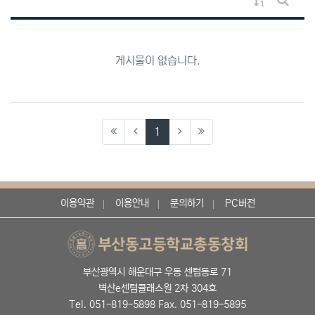
게시물 정렬
게시판 
게시물이 없습니다.
(current)
1
이용약관
이용안내
문의하기
PC버전
부산광역시 해운대구 우동 센텀동로 71
벽산e센텀클래스원 2차 304호
Tel. 051-819-5898 Fax. 051-819-5895