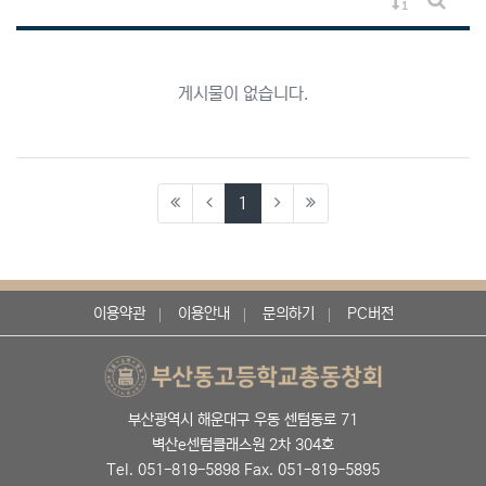
게시물 정렬
게시판 
게시물이 없습니다.
(current)
1
이용약관
이용안내
문의하기
PC버전
부산광역시 해운대구 우동 센텀동로 71
벽산e센텀클래스원 2차 304호
Tel. 051-819-5898 Fax. 051-819-5895