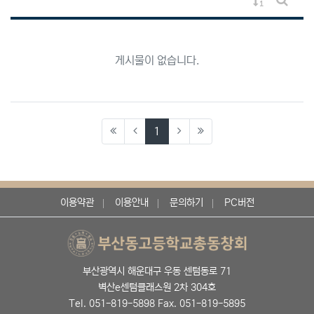
게시물 정렬
게시판 
게시물이 없습니다.
(current)
1
이용약관
이용안내
문의하기
PC버전
부산광역시 해운대구 우동 센텀동로 71
벽산e센텀클래스원 2차 304호
Tel. 051-819-5898 Fax. 051-819-5895