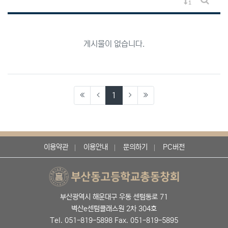
게시물 정렬
게시판 
게시물이 없습니다.
(current)
1
이용약관
이용안내
문의하기
PC버전
부산광역시 해운대구 우동 센텀동로 71
벽산e센텀클래스원 2차 304호
Tel. 051-819-5898 Fax. 051-819-5895