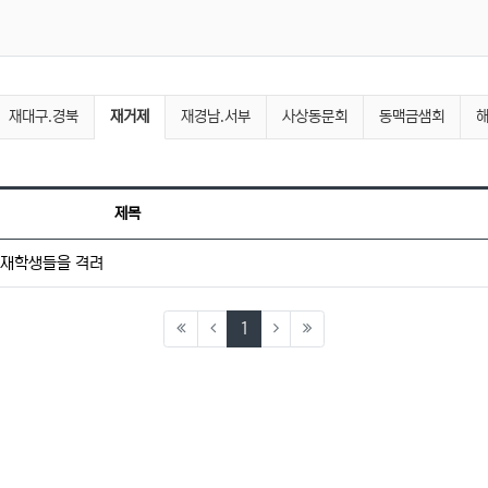
현재 분류
재대구.경북
재거제
재경남.서부
사상동문회
동맥금샘회
제목
 재학생들을 격려
(current)
1