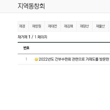
지역동창회
지역동창회 분류 목록
전체
재경
재창원
재대전
재김해
재양산
재울산
재거제
1
/ 1 페이지
번호
번호
1
2022년도 간부수련회 관련으로 거제도를 방문한