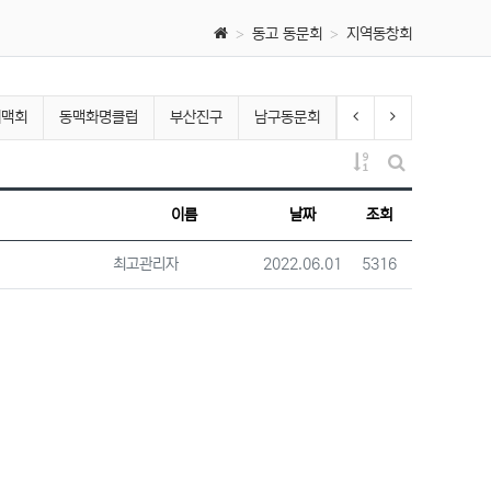
동고 동문회
지역동창회
이전 분류
다음 분류
해맥회
동맥화명클럽
부산진구
남구동문회
게시물 정렬
게시판 검색
이름
날짜
조회
등록자
등록일
조회
최고관리자
2022.06.01
5316