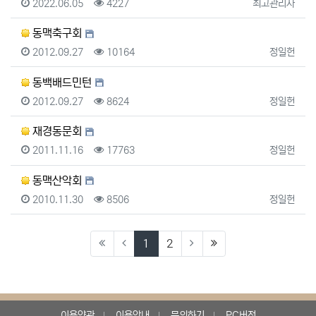
등록일
조회
등록자
2022.06.05
4227
최고관리자
동맥축구회
등록일
조회
등록자
2012.09.27
10164
정일헌
동백배드민턴
등록일
조회
등록자
2012.09.27
8624
정일헌
재경동문회
등록일
조회
등록자
2011.11.16
17763
정일헌
동맥산악회
등록일
조회
등록자
2010.11.30
8506
정일헌
(current)
(last)
1
2
이용약관
이용안내
문의하기
PC버전