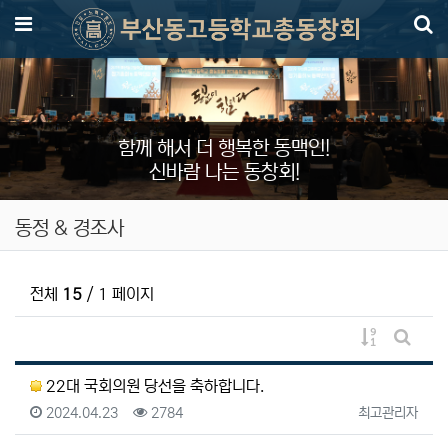
메뉴
함께 해서 더 행복한 동맥인!
신바람 나는 동창회!
동정 & 경조사
전체
15
/ 1 페이지
게시물 정렬
게시판 
22대 국회의원 당선을 축하합니다.
등록일
조회
등록자
2024.04.23
2784
최고관리자