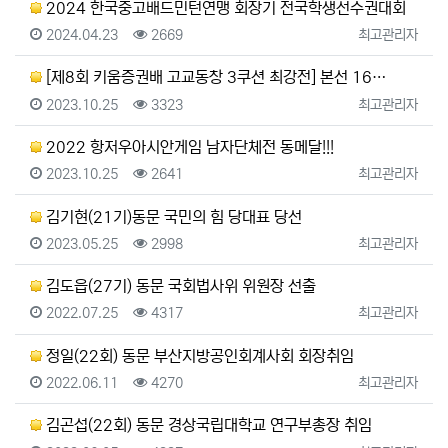
2024 한국중고배드민턴연맹 회장기 전국학생선수권대회
등록일
조회
등록자
2024.04.23
2669
최고관리자
[제8회 키움증권배 고교동창 3쿠션 최강전] 본선 16…
등록일
조회
등록자
2023.10.25
3323
최고관리자
2022 항저우아시안게임 남자단체전 동메달!!!
등록일
조회
등록자
2023.10.25
2641
최고관리자
김기현(21기)동문 국민의 힘 당대표 당선
등록일
조회
등록자
2023.05.25
2998
최고관리자
김도읍(27기) 동문 국회법사위 위원장 선출
등록일
조회
등록자
2022.07.25
4317
최고관리자
정일(22회) 동문 부산지방공인회계사회 회장취임
등록일
조회
등록자
2022.06.11
4270
최고관리자
김곤섭(22회) 동문 경상국립대학교 연구부총장 취임