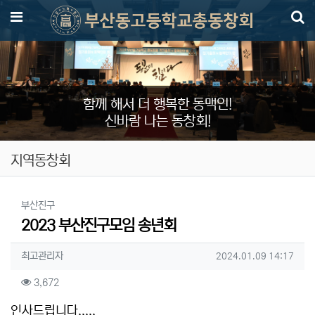
메뉴
함께 해서 더 행복한 동맥인!
신바람 나는 동창회!
지역동창회
분류
부산진구
2023 부산진구모임 송년회
작성자 정보
작성
작성일
최고관리자
2024.01.09 14:17
컨텐츠 정보
조회
3,672
본문
인사드립니다,,,,,