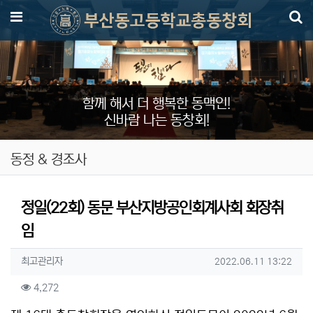
메뉴
함께 해서 더 행복한 동맥인!
신바람 나는 동창회!
동정 & 경조사
정일(22회) 동문 부산지방공인회계사회 회장취
임
작성자 정보
작성
작성일
최고관리자
2022.06.11 13:22
컨텐츠 정보
조회
4,272