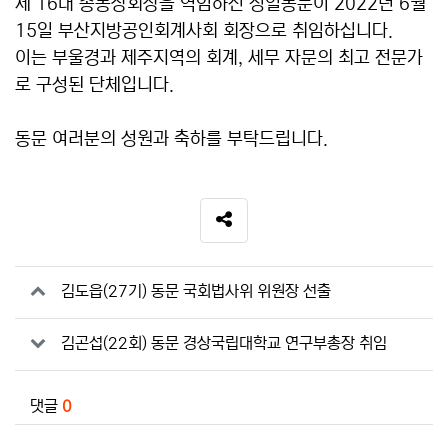
본문
제 16대 총동창회장을 역임하신 정일동문이 2022년 6월
15일 부산지방공인회계사회 회장으로 취임하십니다.
이는 부울경과 제주지역의 회계, 세무 자문의 최고 전문가
로 구성된 단체입니다.
동문 여러분의 성원과 축하를 부탁드립니다.
SNS 공유
관련자료
김도읍(27기) 동문 국회법사위 위원장 선출
김곤섭(22회) 동문 경상국립대학교 연구부총장 취임
댓글
0